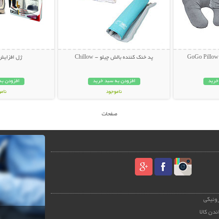
پد خنک کننده بالش چیلو - Chillow
ژل افزایش
خرید
افزودن به سبد خرید
افزودن به
ناموجود
نام
27,000 تومان
39,000 توم
صفحات
رونیکی
ندن کالا