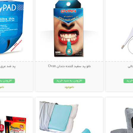
الی
نانو پد سفید کننده دندان Ovan
پد ضد عرق نانو ad
خرید
افزودن به سبد خرید
افزودن به
ناموجود
نام
بیشتر
نمایش توضیحات بیشتر
نمایش توضی
39,000 تومان
29,000 توم