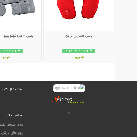
بالش ماساژور گردن
بالش 3 کاره گوگو پیلو - GoGo Pillow
افزودن به سبد خرید
افزودن به سبد 
ناموجود
ناموجود
39,000 تومان
99,000 تومان
مارا دنبال کنید
<
بیشتر بدانید
نماد اعتماد الکت
رویه‌های بازگردا