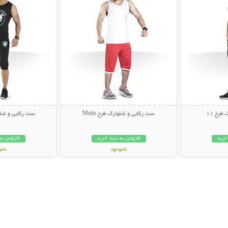
طرح 11
ست رکابی و شلوارک طرح Metis
ست رکابی و شلوار
خرید
افزودن به سبد خرید
افزودن به
ناموجود
نام
35,000 تومان
35,000 توم