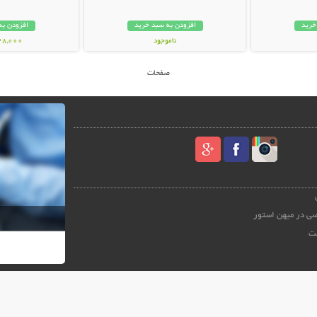
خرید
افزودن به سبد خرید
افزودن به
ناموجود
148,000 تو
24,800 تومان
صفحات
ی در میهن استور
ت