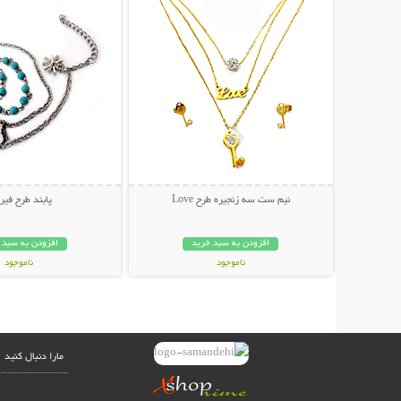
نیم ست سه زنجیره طرح Love
پابند طرح فیر
افزودن به سبد خرید
افزودن به سبد 
ناموجود
ناموجود
35,000 تومان
17,000 تومان
مارا دنبال کنید