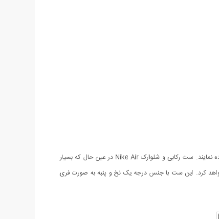
امروزه آقایان به دنبال لباس هایی راحت و در عین حال شیک و خوش استایل هستند که در منزل یا خارج از منزل هنگام مسافرت، باشگاه یا ... استفاده نمایند. ست رکابی و شلوارک Nike Air در عین حال که بسیار
اهد کرد. این ست با جنس درجه یک نخ و پنبه به صورت فری