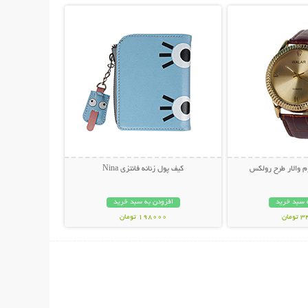
 والار طرح رولکس
کیف پول زنانه فانتزی Nina
 سبد خرید
افزودن به سبد خرید
مان
198000 تومان