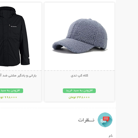
کلاه کپ تدی
بارانی و بادگیر مشتی ضد آب LUMBIA
افزودن به سبد خرید
افزودن به سبد 
348000 تومان
998000 تومان
نـــظرات
نام