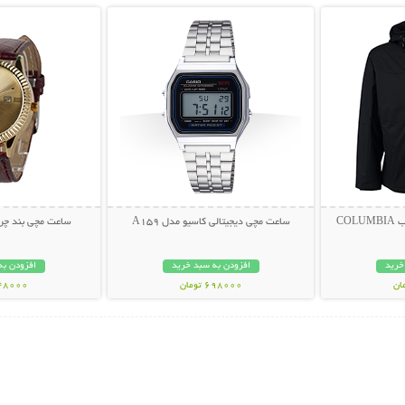
CO
ساعت مچی دیجیتالی کاسیو مدل A159
ساعت مچی بند چرم
خرید
افزودن به سبد خرید
افزودن به
698000 تومان
348000 تو