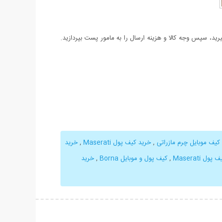
د، سپس وجه کالا و هزینه ارسال را به مامور پست بپردازید.
کیف موبایل چرم مازراتی
,
خرید کیف پول Maserati
,
خرید
ل Maserati
,
کیف پول و موبایل Borna
,
خرید