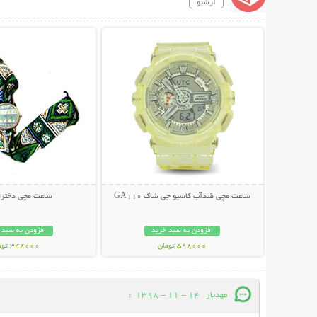
آرشیو
نمایش توضیحات بیشتر
نمایش توضیحات 
ساعت مچی ضدآب کاسیو جی شاک GA110
ساعت مچی دختران
افزودن به سبد خرید
افزودن به سبد 
598000 تومان
348000 تومان
مهدیار
14 - 11 - 1398
: