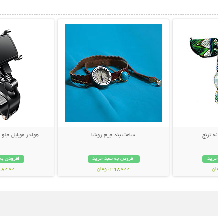
بیشتر
نمایش توضیحات بیشتر
نمایش توضی
ه ترنج
ساعت بند چرم روشا
هولدر موبایل جلو 
خرید
افزودن به سبد خرید
افزودن به
298000 تومان
398000 تو