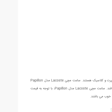
شرکت Lacoste، یکی از تولیدکنندگان ساعت‌های مچی با طرح‌های خاص و زیبا است. ساعت های ساخت این شرکت ساعت‌هایی دارای طرحی اسپرت و کلاسیک هستند. ساعت مچی Lacoste مدل Papillon
جديدترين محصول كمپاني محبوب لاگوست مي باشد. اين ساعت با شكل و شمايلي متفاوت جزو خانواده‌ی ساعت‌های مچی با طراحی مدرن می باشد. ساعت مچی Lacoste مدل Papillon، با توجه به قیمت
 خوب می باشند.