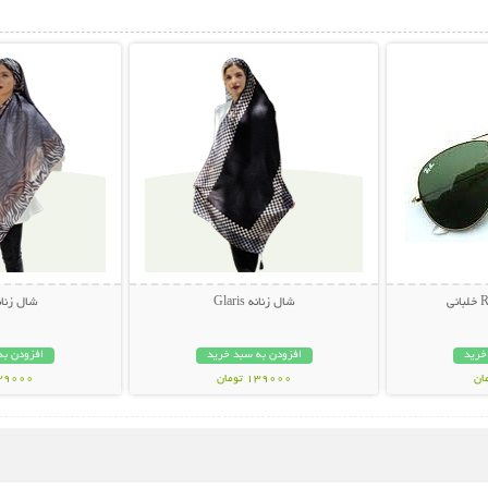
بیشتر
نمایش توضیحات بیشتر
نمایش توضی
شال زنانه Glaris
شال زنانه vin
خرید
افزودن به سبد خرید
افزودن به
139000 تومان
139000 تو