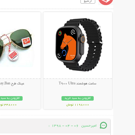
آرشیو
نمایش توضیحات بیشتر
نمایش توضیحات 
ساعت هوشمند T900 Ultra
عینک طرح Ray.Ban خلبانی
افزودن به سبد خرید
افزودن به سبد 
1198000 تومان
348000 تومان
امیرحسین
06 - 04 - 1398
: