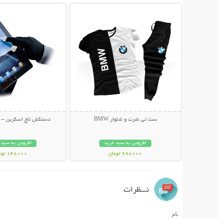
ست تی شرت و شلوار BMW
دستکش تاچ اسکرین - Silver Touch
افزودن به سبد خرید
افزودن به سبد 
998000 تومان
148000 تومان
نـــظرات
نام