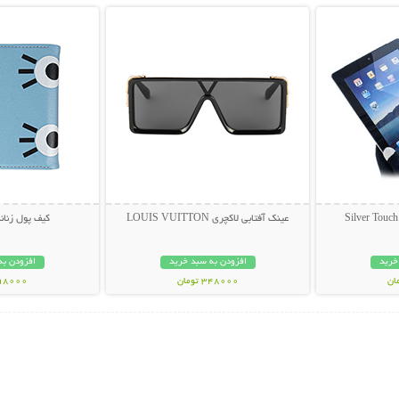
عینک آفتابی لاکچری LOUIS VUITTON
کیف پول زنانه ف
خرید
افزودن به سبد خرید
افزودن به
348000 تومان
198000 تو