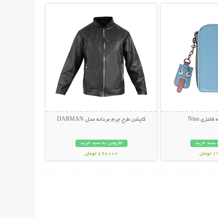
انتزی Nina
کاپشن طرح چرم مردانه مدل DARMAN
 سبد خرید
افزودن به سبد خرید
مان
898000 تومان