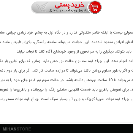
سکیو مدل KS-100L1 یک چراغ قوه معمولی نیست با اینکه ظاهر متفاوتی ندارد و در نگاه اول به چشم افراد 
تفاق افرادی مفقود شده‌اند. این حوادث می‌تواند سانحه رانندگی، بلایای طبیعی مانند
 باید بتوانند دیگران را به هر نحوی از وجود خودشان آگاه کنند تا نجات بیابند.
رسکیو مدل KS-100L1 این کار را می‌تواند انجام دهد. این چراغ قوه سه نوع حالت نور دهی دارد. زمانی که ب
 اگر به‌طور مداوم روشن باشد می‌تواند تا دوازده ساعت کار کند. اگر برای بار دوم 
ثابت درمی‌آید. در این حالت اگر چراغ به طور مداوم روشن باشد می‌تواند تا 10 ساعت نوردهی داشته باشد. در
کمک دو باطری نیم قلمی یا همان AAA کار می‌کند. برای تعویض باطری باید قسمت انتهایی مشکی رنگ را بپیچانده 