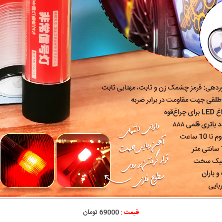
قیمت :
69000 تومان