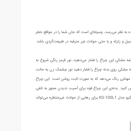
زیادی چراغی ساده به نظر می‌رسد، وسیله‌ای است که جان شما را در مواقع خطر
 سیل و زلزله و یا حتی حوادث غیر مترقبه در طبیعت‌گردی باشد.
رای اولین بار دگمه مشکی این چراغ را فشار می‌دهید، نور قرمز رنگی شروع به
دکمه مشکی روی بدنه چراغ را فشار دهید نور چشمک زن به حالت
 حالت سوم نور قرمز جای خود را به نور مهتابی رنگ می‌دهد که به صورت ثابت روشن است. این چراغ
و باطری‌ها را تعویض کنید. بدنه‌ی این چراغ قوه برای آسیب ندیدن مجهز به تلقی
بی‌رنگ است که از آن در برابر ضربات محافظت می‌کند. ابعاد این چراغ قوه نجات تقریبا کوچک و وزن آن بسیار سبک است. چراغ قوه نجات مستر رسکیو مدل KS-100L1 برای رهایی از حوادث غیرمنتظره می‌تواند