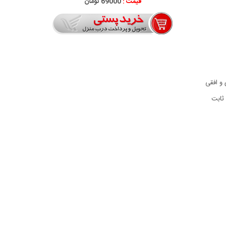
قیمت :
69000 تومان
 و افقی
ثابت