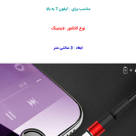
مناسب برای : آیفون 7 به بالا
نوع کانکتور : لایتنینگ
ابعاد : 3 سانتی متر