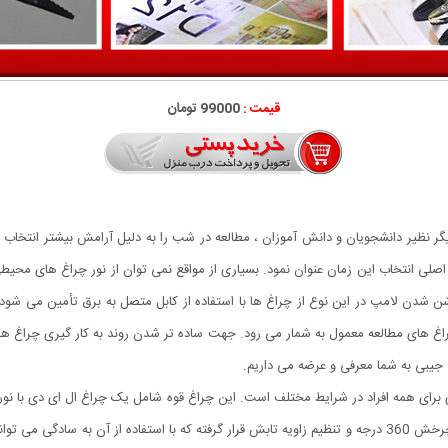
قیمت :
99000 تومان
دیگر نظیر دانشجویان و دانش آموزان ، مطالعه در شب را به دلیل آرامش بیشتر انتخ
صلی انتخاب این زمان عنوان نمود. بسیاری از مواقع نمی توان از نور چراغ های محیطی 
ن شدن لامپ در این نوع از چراغ ها با استفاده از کابل متصل به برق تأمین می شود، 
های مطالعه معمول به شمار می رود. جهت ساده تر شدن روند به کار گیری چراغ های 
ی جیبی به شما معرفی و عرضه می داریم.
برای همه افراد در شرایط مختلف است. این چراغ قوه شامل یک چراغ ال ای دی با ن
عدد باطری ساعت تغذیه می شود. چراغ بر روی پایه با قابلیت چرخش 360 درجه و تنظیم زاویه تابش قرار گرفته که با ا