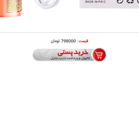
قیمت :
798000 تومان