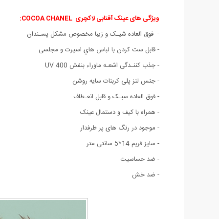
ویژگی های عینک آفتابی لاکچری COCOA CHANEL:
- فوق العاده شیـک و زیبا مخصوص مشکل پسـندان
- قابل ست كردن با لباس هاي اسپرت و مجلسی
- جذب کننـدگی اشعـه ماوراء بنفش UV 400
- جنس لنز پلی کربنات سایه روشن
- فوق العاده سبـک و قابل انعـطاف
- همراه با کیف و دستمال عینک
- موجود در رنگ های پر طرفدار
- سایز فریم 14*5 سانتی متر
- ضد حساسیت
- ضد خش