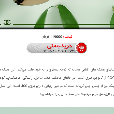
قیمت :
119000 تومان
COCOA CHA یکی از جذاب‌ترین مدلهای عینک های آفتابی هست که توجه بسیاری را به خود جلب می‌کند
مثلث می باشد. دسته ی عینک آفتابی لاکچری COCOA CHANEL از کائوچو، فلزی است. در جاهای مختلف مانند ساحل، 
است. از نوع فریم لس یا همان بدون فریم
 قابل‌تامل برای موقعیت‌های مختلف روزمره خواهد بود...