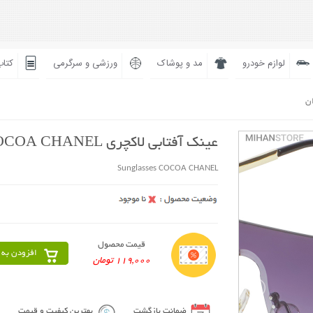
لوازم خودرو
مد و پوشاک
ورزشی و سرگرمی
کتاب
ان
عینک آفتابی لاکچری COCOA CHANEL
Sunglasses COCOA CHANEL
قیمت محصول
افزودن به 
119,000 تومان
ضمانت بازگشت
بهترین کیفیت و قیمت