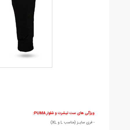
ویژگی های ست تیشرت و شلوار PUMA
:
- فری سایـز (مناسب L و XL)