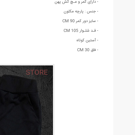
- دارای کمر و مـچ کش پهن
- جنس : پارچه مکلون
- سایز دور کمر 90 CM
- قـد شلـوار 105 CM
- آستین کوتاه
- فاق 30 CM