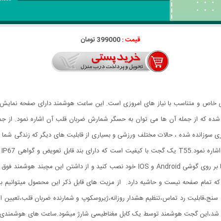
قیمت :
399000 تومان
ی شیک با طراحی خاص و متناسب با نیاز های امروزی است. این ساعت هوشمند دارای صفح
 که از جمله آن ها می توان به حسگر شمارش ضربان قلب آن اشاره نمود. از جمل
ی سوزانده شده ، حالات مختلف ورزشی و بسیاری از قابلیت های دیگر که زندگی شما ر
سا
 که تمام صفحه نیست و حاشیه دارد. از مزیت های قابل ذکر این محصول میتوانیم ب
د دارا بودن حسگر شتاب سنج،قابلیت رد تماس،تنظیم هشدار روزانه،ژیروسکوپ و شمارنده ضربان ق
ی دستگاه های اندرویدی وIos متصل خواهد شد،این گجت هوشمند توسط یک کابل مغناطیسی شارژ میشود.ساعت