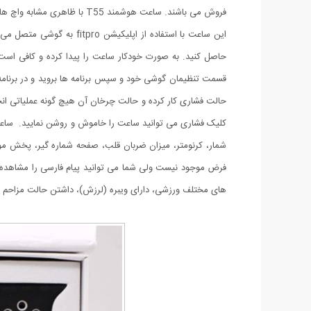
فروش می باشند. ساعت هوشمند T55 با ظاهری مشابه واچ های اپل، با قیمت مناسب و امکاناتش حرفی برای گفتن پیدا کرده است. ساعت هوشمند T55 سبک، دارای وزن 32 گرم و با بند 42 گرم است.
حالت فشاری کار کرده و حالت چرخان آن هیچ گونه عملیاتی انجام 
شمار، کرنومتر، میزان ضربان قلب، صفحه شماره گیر، پخش موزی
فرض موجود نیست ولی شما می توانید پیام فارسی را مشاهده
های مختلف ورزشی، دارای ویبره (لرزش)، داشتن حالت مزاحم نشوید، روشن کردن 