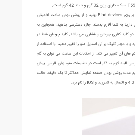
این ساعت با استفاده از اپلیکیشن fitpro به گوشی متصل می گردد. برای اتصال کافی است برنامه fitpro را نصب کرده و وارد بخش Set بشوید و بر روی Bind devices بزنید و از روشن بودن ساعت اطمینان
ست فقط آن را انتخاب کنید. در بخش Set، Message Push به برنامه هایی که تمایل دارید به شما آلارم بدهند اجازه دسترسی بدهید. همچنین به
ی خود و سپس برنامه ها بروید و در برنامه fitpro به قسمت هایی که تمایل دارید نیز اجازه دسترسی بدهید. ساعت T55 دارای دو کلید کناری چرخان و فشاری می باشد. کلید چرخان فقط در
ا دوبار کلیک بر آن استایل منو را تغییر دهید. با استفاده از
به سمت چپ و راست بکشید تم های آن تغییر می کند. از امکانات این ساعت می توان به گام
سی البنه لازم به ذکر است در تنظیمات منو، زبان فارسی پیش
یم مدت روشن بودن صفحه نمایش حداکثر تا یک دقیقه، حالت