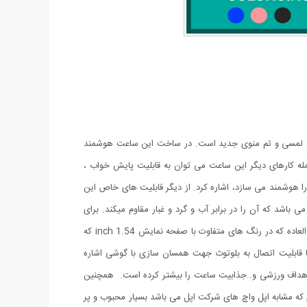
ه نمایش لمسی و تم منوی جدید است. در ساخت این ساعت هوشمند
ه کارهای دیگر این ساعت می توان به قابلیت پایش خواب ،
ا هوشمند می سازد، اشاره کرد. از دیگر قابلیت های خاص این
عت هوشمند می توان به باتری قدرتمند لیتیوم پلیمری آن اشاره نمود.T55 یک گجت با کیفیت است که دارای بند قابل تعویض و گواهی IP67 می باشد که آن را در برابر آب و گرد و غبار مقاوم میکند. برای
استفاده از تمام قابلیت های این ساعت کافیست برنامه ی آن را بر روی گوشی Android و IOS خود نصب کنید و از داشتن این مچبند هوشمند فوق العاده که در رنگ های متفاوت با صفحه نمایش 1.54 inch که
ا قابلیت اتصال به بلوتوث جهت همسان سازی با گوشی اشاره
لب،تعیین اهداف ورزشی و..جذابیت ساعت را بیشتر کرده است. همچنین
 های هوشمندی که مشابه اپل واچ های شرکت اپل می باشد بسیار محبوب و پر