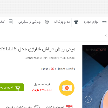
لوازم خودرو
مد و پوشاک
ورزشی و سرگرمی
کتاب
ان
مینی ریش تراش شارژی مدل HYLLIS
Rechargeable Mini Shaver HYLLIS Model
قیمت محصول
افزودن به 
498,000 تومان
ضمانت بازگشت
بهترین کیفیت و قیمت