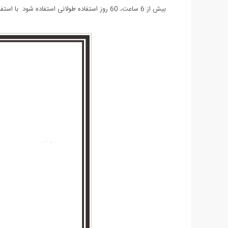
بیش از 6 ساعت، 60 روز استفاده طولانی استفاده شود. با استفاده از رابط USB، شارژ راحت است و رایانه، نوت بوک، منبع تغذیه موبایل و غیره قابل شارژ هستند.