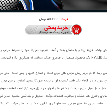
قیمت :
498000 تومان
تن وقت، هزینه زیاد و یا مشکل رفت و آمد، نتوانید صورت خود را همیشه مرتب و
داشتن، صورت اصلاح شده میباشد، مینی ریش تراش شارژی مدل HYLLIS یک محصول مینمیال با ظاهری جذاب میباشد 
ن درد. سرعت موتور به 6600 دور در دقیقه می رسد که دو برابر ریش تراش های برقی است و اصلاح دقیق و ای
بدون درد را انجام داد. طیف گسترده ای از برنامه های کاربردی. اصلاح، از بین بردن 
ایای باکتری ها، خشک و مرطوب، استفاده دوگانه، استریل و بهداشتی نباشید. سایز کو