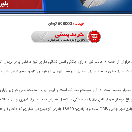
قیمت :
698000 تومان
چراغ قوه دستی 8 کاره مدل led torch با قابلیت انجام کارهای فراوان از جمله 3 حالت نور- دارای چکش ات
ابلیت شارژ شدن توسط شارژر موبایل میباشد. این چراغ قوه پر کاربرد وسیله ای عال
 بسیار مقاوم است. دارای سیستم ضد آب است و ایمن برای استفاده حتی در زیر باران م
متر است.نور بصورت 4 حالت روشنایی نور قوی بالا/نور کم/نور بارق/نور جانبی COB