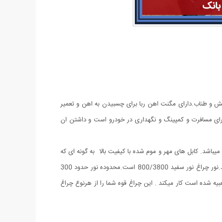
ش نشانی-دارای تیغ مخفی برای بریدن کش و طناب.دارای مگنت اهن ربا برای چسبیدن به اهن و تعمیر
ی برای مسافرت و کمپینگ و نگهداری در خودرو است و داشتن ان
یباشد. کابل های مهر و موم شده با کیفیت بالا به گونه ای که
می تواند حتی در هنگام باران نیز به کار خود ادامه دهد. شارژ چراغ قوه از طریق کابل USB به سادگی با اتصال به پاور بانک و برق شهری و ... میباشد.نور چراغ نور سفید 800/3800 است.محدوده نور حدود 300
است و با باتری: 18650 باتری آلومینیومی شارژی که داخل آن تعبیه شده است کار میکند . این چراغ قوه شما را از هرنوع چراغ