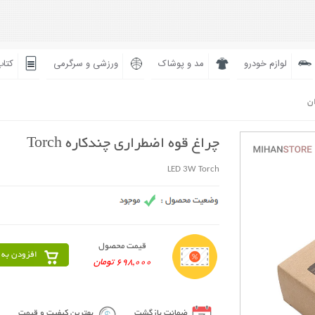
لوازم خودرو
مد و پوشاک
ورزشی و سرگرمی
کتاب
ان
چراغ قوه اضطراری چندکاره Torch
LED 3W Torch
قیمت محصول
افزودن به 
698,000 تومان
ضمانت بازگشت
بهترین کیفیت و قیمت