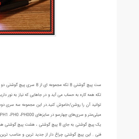
میلی‌متر و سری‌های چهارسو در سایزهای PH1 ،PH0 ،PH000 و PH2 طراحی شده‌اند. این سری‌های پیچ‌گوشتی تاشو هستند و حمل آن‌ها فضای زیادی اشغال نمی‌کند.