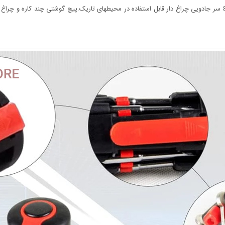
گوشتی قابل حمل ، بدون نیاز به جعبه می باشد. پیچ گوشتی 8 سر جادویی چراغ دار قابل استفاده در محیطهای تاریک.پیچ 