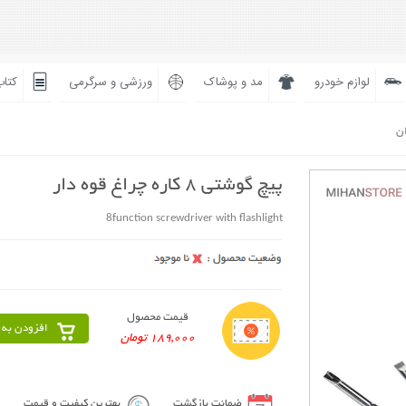
لوازم خودرو
مد و پوشاک
ورزشی و سرگرمی
کتاب
ان
پیچ گوشتی 8 کاره چراغ قوه دار
8function screwdriver with flashlight
قیمت محصول
افزودن به 
189,000 تومان
ضمانت بازگشت
بهترین کیفیت و قیمت