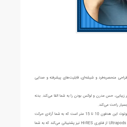
Ult انتخابی ایده‌آل برای شماست! این هدفون با طراحی منحصربه‌فرد و شیشه‌ای، قابلیت‌های پیشرفته و صدایی
ت. این طراحی علاوه بر زیبایی، حس مدرن و لوکس بودن را به شما القا می‌کند. بدنه
سیار راحت می‌کند.
قابلیت‌ها: هندزفری بلوتوثی مدل Ultrapods به بلوتوث نسخه 5.3 مجهز شده که اتصالی پایدار و بدون تاخیر را برای شما به ارمغان می‌آورد. برد بلوتوث این هدفون 10 تا 15 متر است که به شما آزادی حرکت
زیادی می‌دهد.این هدفون از درایورهای 8 میلی‌متری قدرتمند بهره می‌برد که صدایی شفاف و با جزئیات دقیق را ارائه می‌کنند.هندزفری بلوتوثی مدل Ultrapods از فناوری HI-RES نیز پشتیبانی می‌کند که به شما