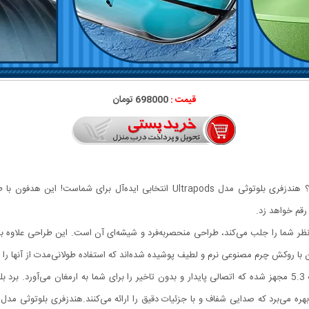
قیمت :
698000 تومان
به دنبال یک هدفون بی‌سیم باکیفیت و ظاهری شیک هستید؟ هندزفری بلوتوثی مدل rapods
 رقم خواهد زد.
احی: اولین چیزی که درهندزفری بلوتوثی مدل Ultrapods نظر شما را جلب می‌کند، طراحی منحصربه‌فرد و شیشه‌ای آن اس
ا روکش چرم مصنوعی نرم و لطیف پوشیده شده‌اند که استفاده طولانی‌مدت از آنها را ب