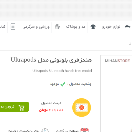
لوازم خودرو
مد و پوشاک
ورزشی و سرگرمی
کتاب
ان
هندزفری بلوتوثی مدل Ultrapods
Ultrapods Bluetooth hands free model
قیمت محصول
افزودن به 
698,000 تومان
ضمانت بازگشت
بهترین کیفیت و قیمت