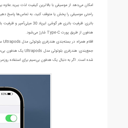
راحتی موسیقی را پخش یا متوقف کنید، به تماس‌ها پاسخ دهید 
هدفون از طریق پورت Type-C شارژ می‌شود.
اقلام همراه: در بسته‌بندی هندزفری بلوتوثی مدل Ultrapods علاوه بر دو گوشی ایرپاد، یک کیس شارژ، یک کابل شارژ Type-C و دفترچه راهنما وجود دارد.
جمع‌بندی: هندزفری ب
شده است. اگر به دنبال یک هدفون بی‌سیم برای استفاده روزمره یا گوش دادن به 