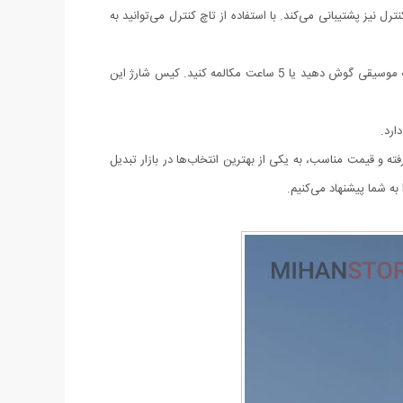
لذت ببرید.علاوه بر این، Ultrapods Max مقاوم در برابر آب و رطوبت با استاندارد IPX4 است و از تاچ کنترل نیز پشتیبانی می‌کند. با استفاده از تاچ کنترل می‌توانید به
باتری: ظرفیت باتری هر گوشی ایرپاد 30 میلی‌آمپر و ظرفیت باتری کیس شارژ آن 300 میلی‌آمپر است. با یک بار شارژ کامل، می‌توانید تا 4 ساعت به موسیقی گوش دهید یا 5 ساعت مکالمه کنید. کیس شارژ این
یت‌های پیشرفته و قیمت مناسب، به یکی از بهترین انتخاب‌ها در بازار تبدیل