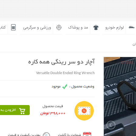
لوازم خودرو
مد و پوشاک
ورزشی و سرگرمی
کتاب
ان
آچار دو سر رینگی همه کاره
Versatile Double Ended Ring Wrench
قیمت محصول
افزودن به 
398,000 تومان
ضمانت بازگشت
بهترین کیفیت و قیمت