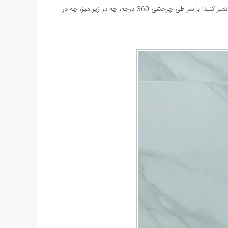
به لطف طراحی جدید این طی و تقلید حرکات انقباضی دست، شما می توانید آب کثیف را در عرض چند ثانیه، فقط با کشیدن دسته پلاستیکی میله تی تمیز کنید! با سر طی چرخشی 360 درجه، چه در زیر میز، چه در