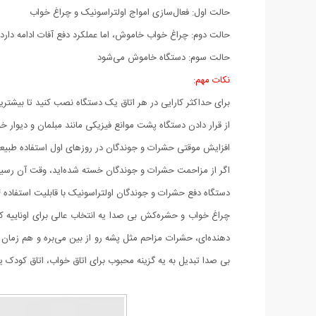
حالت اول: فعال‌سازی امواج اولتراسونیک و چراغ خواب
حالت دوم: چراغ خواب خاموش، اما عملکرد دفع آفات ادامه دارد
حالت سوم: دستگاه خاموش می‌شود
نکات مهم:
برای حداکثر کارایی در هر اتاق یک دستگاه نصب کنید تا بیشترین
از قرار دادن دستگاه پشت موانع فیزیکی مانند مبلمان و دیوار خود
افزایش موقتی حشرات و جوندگان در روزهای اول استفاده طبیعی است؛ بعد از ۲ تا ۶ هفته محیط
اگر از مزاحمت حشرات و جوندگان خسته شده‌اید، وقت آن رسید
دستگاه دفع حشرات و جوندگان اولتراسونیک با قابلیت استفاده ۲۴ ساعته، بدون نیاز به تعویض قطعات و بدون استفاده از مواد شیمیایی، راهی ساده و بی‌دردسر برای حفظ پاکیزگی محیط شماست.
چراغ خواب و حشره‌کش بی‌ صدا یه انتخاب عالی برای اوناییه 
دهنده‌ای، حشرات مزاحم مثل پشه رو از بین می‌بره و هم‌ زمان
بی‌ صدا تبدیل به یه گزینه محبوب برای اتاق خواب، اتاق کودک 