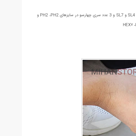
- 21 عدد سری پیچ‌گوشتی شامل: 3 عدد سری پیچ‌گوشتی چهارسو خاردار در سایزهای PZ2 ،PZ1 و PZ3 و 3 عدد سری دوسو در سایزهای SL4 ،SL5.5 و SL7 و 3 عدد سری چهارسو در سایزهای PH2 ،PH2 و