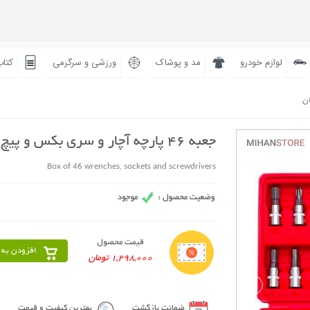
لوازم خودرو
مد و پوشاک
ورزشی و سرگرمی
کتاب
ان
جعبه 46 پارچه آچار و سری بکس و پیچ گوشتی
Box of 46 wrenches, sockets and screwdrivers
قیمت محصول
افزودن به 
1,298,000 تومان
ضمانت بازگشت
بهترین کیفیت و قیمت