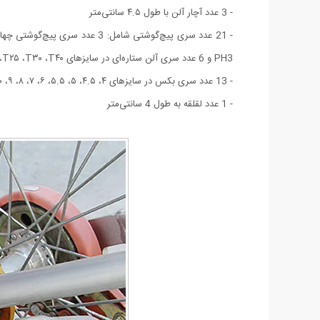
- 3 عدد آچار آلن با طول ۴.۵ سانتی‌متر
PH3 و 6 عدد سری آلن ستاره‌ای در سایزهای T۱۰ ،T۱۵ ،T۲۰ ،T۲۵ ،T۳۰ ،T۴۰ و 6 عدد سری آلن در سایزهای HEX۷ ،HEX۶ ،HEX۵ ،HEX۴ ،HEX۳ ،HEX۸
- 13 عدد سری بکس در سایزهای ۴، ۴.۵، ۵، ۵.۵، ۶، ۷، ۸، ۹، ۱۰، ۱۱، ۱۲، ۱۳ و ۱۴ میلی‌متر
- 1 عدد لقلقه به طول 4 سانتی‌متر