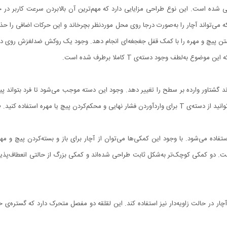
 شده است. این نوع طراحی مزایایی دارد که مهم‌ترین آن بالابردن سرعت کاربر در حی
که می‌تواند آچار را به‌صورت درجا روی محل موردنظر بچرخاند و این حرکات اضافی را 
بستن پیچ و مهره را با کمک قفل جغجغه‌ای انجام دهد. وجود یک روکش ضدلغزش روی دسته ن
ه‌لطف وجود دسته‌ی T کاملا برطرف شده است.
ند گشتاور وارده بر سطح را تغییر دهد. وجود این دسته موجب می‌شود تا فرد بتواند پی
. طول این دسته 11.5 سانتی‌متر است.
فاده می‌شود. با وجود این کمکی‌ها می‌توان از آچار برای باز و بسته‌کردن پیچ و مه
 مجموعه برابر 5، 10 و 14.5 سانتی‌متر است. دو کمکی کوچک‌تر به‌شکل ثابت طراحی شده‌اند و کمکی بزرگ از حالت
چار در حالت زاویه‌دار نیز استفاده کند. این لقلقه دو مفصل متحرک دارد که گستره‌ی 