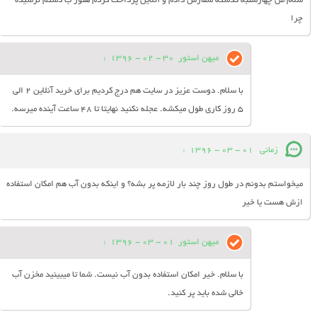
سلام من چهارشنبه گذشته سفارش دادم و آنلاین پرداخت کردم هنوز ب دستم نرسیده
چرا
میهن استور
30 - 02 - 1396
:
با سلام. دوست عزیز در سایت هم درج کردیم برای خرید آنلاین 2 الی
5 روز کاری طول میکشه. عجله نکنید نهایتا تا 48 ساعت آینده میرسه.
زمانی
01 - 03 - 1396
:
میخواستم بدونم در طول روز چند بار لازمه پر بشه؟ و اینکه بدون آب هم امکان استفاده
ازش هست یا خیر
میهن استور
01 - 03 - 1396
:
با سلام. خیر امکان استفاده بدون آب نیست. شما تا میبینید مخزن آب
خالی شده باید پر کنید.