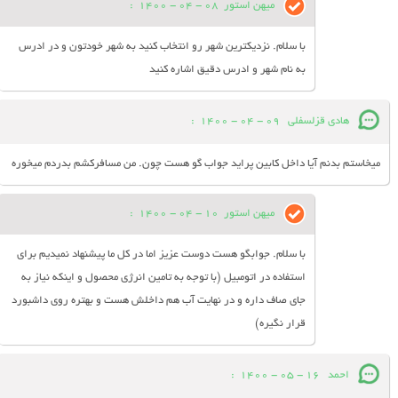
میهن استور
08 - 04 - 1400
:
با سلام. نزدیکترین شهر رو انتخاب کنید به شهر خودتون و در ادرس
به نام شهر و ادرس دقیق اشاره کنید
هادی قزلسفلی
09 - 04 - 1400
:
میخاستم بدنم آیا داخل کابین پراید جواب گو هست چون. من مسافرکشم بدردم میخوره
میهن استور
10 - 04 - 1400
:
با سلام. جوابگو هست دوست عزیز اما در کل ما پیشنهاد نمیدیم برای
استفاده در اتومبیل (با توجه به تامین انرژی محصول و اینکه نیاز به
جای صاف داره و در نهایت آب هم داخلش هست و بهتره روی داشبورد
قرار نگیره)
احمد
16 - 05 - 1400
: