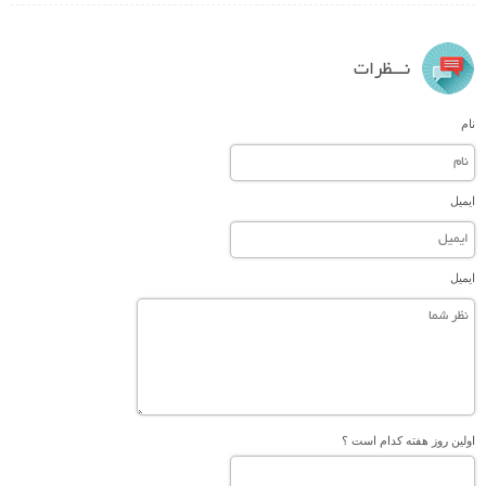
نـــظرات
نام
ایمیل
ایمیل
اولین روز هفته کدام است ؟