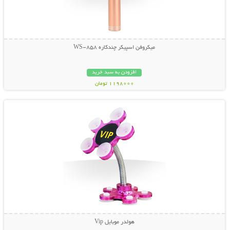
میکروفن اسپیکر چندکاره WS-858
افزودن به سبد خرید
1198000 تومان
نمایش توضیحات بیشتر
هولدر موبایل Vip