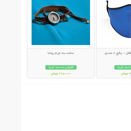
- پکیج 2 عددی
ساعت بند چرم روشا
 سبد خرید
افزودن به سبد خرید
ان
298000 تومان