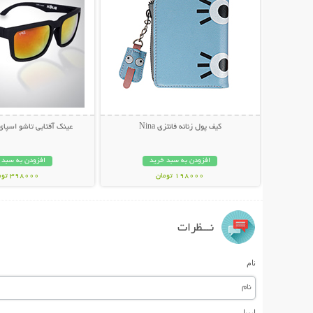
کیف پول زنانه فانتزی Nina
عینک آفتابی تاشو اسپای پل
افزودن به سبد خرید
افزودن به سبد 
198000 تومان
398000 تومان
نـــظرات
نام
ایمیل