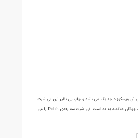
 بوده و جنس آن ویسکوز درجه یک می باشد و چاپ بی نظیر این تی شرت
به گونه ای است که نمایی کاملا سه بعدی داشته و طراحی آن هر کسی را شگفت زده کرده و توجه همگان را به خود جلب می کند و بسیار مورد پسند جوانان علاقمند به مد است‏.‏ تی شرت سه بعدی Rubik را می