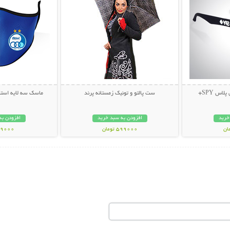
اس SPY+
ست پالتو و تونیک زمستانه پرند
ماسک سه لایه استقلال 
خرید
افزودن به سبد خرید
افزودن به
599000 تومان
49000 توم