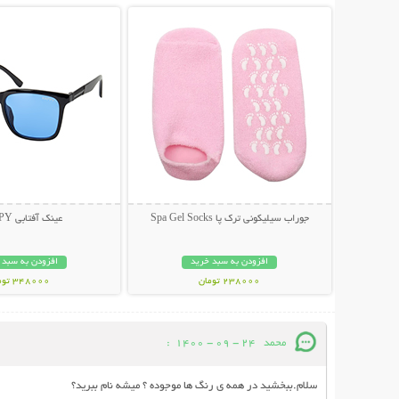
جوراب سیلیکونی ترک پا Spa Gel Socks
عینک آفتابی HAPPY
افزودن به سبد خرید
افزودن به سبد 
238000 تومان
348000 تومان
محمد
24 - 09 - 1400
:
سلام.ببخشید در همه ی رنگ ها موجوده ؟ میشه نام ببرید؟