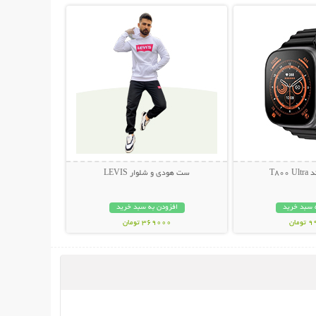
T80
ست هودی و شلوار LEVIS
 سبد خرید
افزودن به سبد خرید
مان
369000 تومان