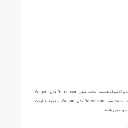
شرکت رومانسون، یکی از تولیدکنندگان ساعت‌های مچی با طرح‌های خاص و زیبا است. ساعت های ساخت این شرکت ساعت‌هایی دارای طرحی اسپرت و کلاسیک هستند. ساعت مچی Romanson مدل Wegant
جديدترين محصول كمپاني محبوب رومانسون مي باشد. اين ساعت با شكل و شمايلي متفاوت جزو خانواده‌ی ساعت‌های مچی با طراحی مدرن می باشد. ساعت مچی Romanson مدل Wegant، با توجه به قیمت
 خوب می باشند.