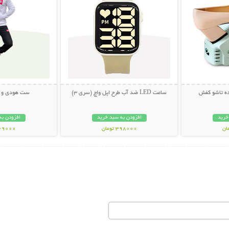
ساعت LED ضد آب طرح اپل واچ (سری 3)
ست هودی و شلوا
خرید
افزودن به سبد خرید
افزودن به
398000 تومان
369000 تو