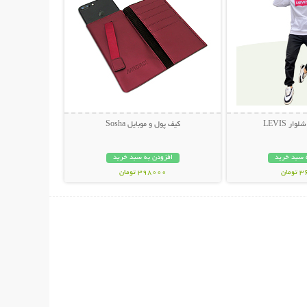
ر LEVIS
کیف پول و موبایل Sosha
 سبد خرید
افزودن به سبد خرید
مان
398000 تومان