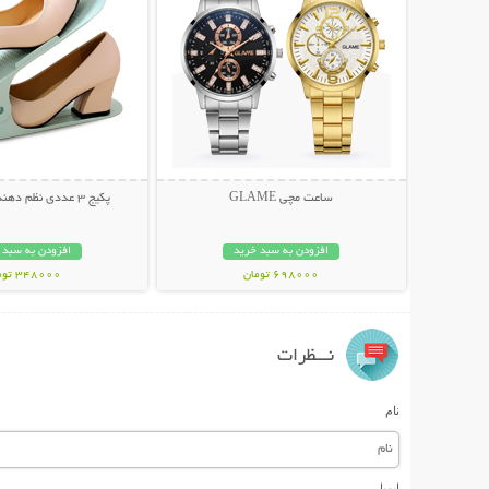
ساعت مچی GLAME
پکیج 3 عددی نظم دهنده تاشو کفش
افزودن به سبد خرید
افزودن به سبد 
698000 تومان
348000 تومان
نـــظرات
نام
ایمیل