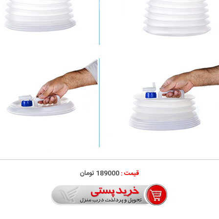
قیمت :
189000 تومان