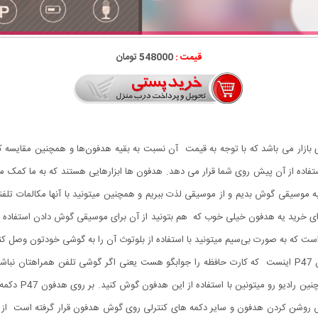
قیمت :
548000 تومان
تفاده از آن پیش روی شما قرار می دهد. هدفون ها ابزارهایی هستند که به ما کمک می
ه موسیقی گوش بدیم و از موسیقی لذت ببریم و همچنین میتونید با آنها مکالمات ت
ای خرید یه هدفون خیلی خوب که هم بتونید از آن برای موسیقی گوش دادن استفاده کن
 کیفیت خیلی خوبی هم برخوردار باشه هدفون بی سیم P47 است که به صورت بی‌سیم میتونید با استفاده از بلوتوث آن را ب
آیو ایکس استفاده کنید. از دیگر ویژگی‌های خیلی خوب هدفون P47 اینست که کارت حافظه را جوابگو هست یعنی اگ
درون هدفون قرار