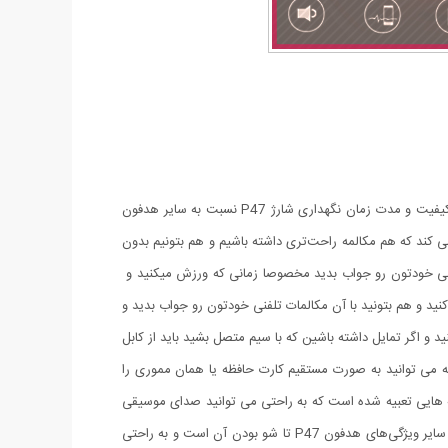
بی‌شک کیفیت هدفون P47 یکی از بی نظیر ترین هدفون های بازار می باشد که با توجه به قیمت آن نسبت به بقیه هدفون‌ها و همچنین مقایسه کیفیت و مدت زمان نگهداری شارژ P47 نسبت به سایر هدفون
 کند که هم مکالمه راحت‌تری داشته باشیم و هم بتونیم بدون
لفنی خودتون رو جواب بدید مخصوصا زمانی که ورزش میکنید و
ید و هم بتونید با آن مکالمات تلفنی خودتون رو جواب بدید و
ه گوشی خودتون وصل کنید و اگر تمایل داشته باشین که با سیم متصل بشید باید از کابل
ر گوشی تلفن همراهتان نباشه می توانید به صورت مستقیم کارت حافظه یا همان مموری را
 بدید و به راحتی به موسیقی گوش بدین همچنین رادیو رو میتونین با استفاده از این هدفون گوش کنید. بر روی هدفون P47 دکمه هایی تعبیه شده است که به راحتی می توانید صدای موسیقی
را کم و زیاد کنید و یا به موسیقی بعدی بریم و همچنین خاموش روشن کردن هدفون و سایر دکمه های کنترلی روی گوش هدفون قرار گرفته است از سایر ویژگی‌های هدفون P47 تا شو بودن آن است و به راحتی