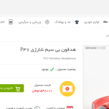
لوازم خودرو
مد و پوشاک
ورزشی و سرگرمی
کتاب
ان
هدفون بی سیم شارژی P47
P47 Wireless Headphone
قیمت محصول
افزودن به 
548,000 تومان
ضمانت بازگشت
بهترین کیفیت و قیمت