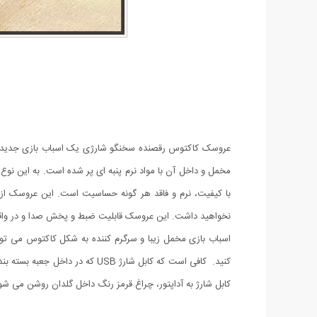
نخواهید داشت. این عروسک قابلیت ضبط و پخش صدا و در واقع تقلید صدا به مدت 15 ثانیه را دارد. می توانید برای این عروسک لباس دلخواه خود را طراحی 
اسباب بازی مخمل زیبا و سرگرم کننده به شکل کاکتوس می تواند
کابل شارژ به آداپتور، چراغ قرمز رنگ داخل گلدان روشن می ش