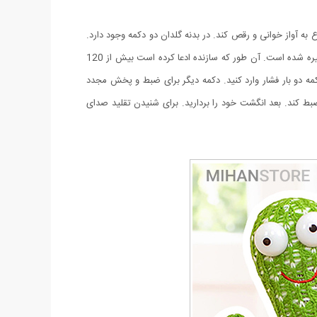
اتری خور)، اکنون دکمه روشن و خاموش را روی وضعیت ON قرار دهید تا عروسک شروع به آواز خوانی و رقص کند. در بدنه گلدان دو دکمه وجود دارد.
این دو دکمه زیر پارچه مخملی، قرار دارند و با استیکر مشخص شده اند. یکی از آنها برای پخش آهنگ هایی است که داخل حافظه عروسک از قبل ذخیره شده است. آن طور که سازنده ادعا کرده است بیش از 120
دو بار فشار وارد کنید. دکمه دیگر برای ضبط و پخش مجدد
ط کند. بعد انگشت خود را بردارید. برای شنیدن تقلید صدای