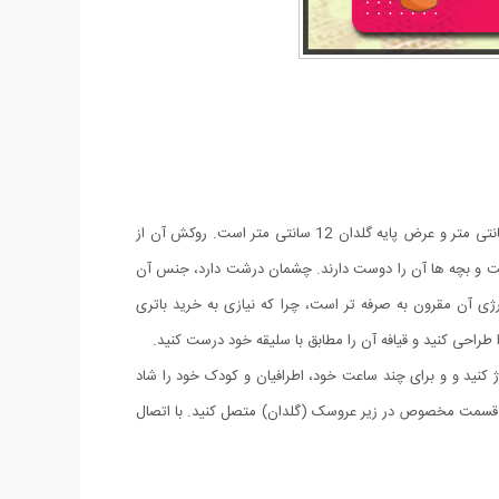
عروسک کاکتوس رقصنده سخنگو شارژی یک اسباب بازی جدید از جنس مخمل است. این عروسک که به شکل گلدان کاکتوس است. طول آن 32 سانتی متر و عرض پایه گلدان 12 سانتی متر است. روکش آن از
. رنگ آن نیز سبز است. کاکتوس سخنگو زیباست و بچه ها آن را دوست دارند. چشمان درشت دارد، جنس آن
تفاده از کابل شارژ USB شارژ می شود. بدیهی است که نوع شارژی آن مقرون به صرفه تر است، چرا که نیازی به خرید باتری
ژ کنید و و برای چند ساعت خود، اطرافیان و کودک خود را شاد
جعبه بسته بندی این محصول قرار دارد را از جعبه در آوردید و از یک طرف به USB و از طرف دیگر به قسمت مخصوص در زیر عروسک (گلدان) متصل کنید. با اتصال