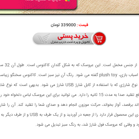
قیمت :
339000 تومان
مخمل و داخل آن با مواد نرم پنبه ای پر شده است. به این نوع اسباب بازی، plush toy گفته می شود
با کیفیت، نرم و فاقد هر گونه حساسیت است. این عروسک از نوع شارژی که با اس
کنید و قیافه آن را مطابق با سلیقه خود درست کنید.
 برقصد، آواز بخواند، حرکت موزون انجام دهد و صدای شما را تقلید کند. آن را شار
کنید. کافی است که کابل شارژ USB که در داخل 
ود و وقتی که عروسک فول شارژ شد، به رنگ سبز تبدیل می شود.