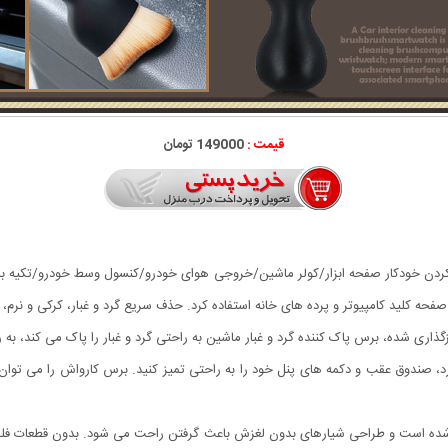
قیمت :
149000 تومان
 کردن خودکار صفحه ابزار/کولر ماشین/خروجی هوای خودرو/کنسول وسط خودرو/تکیه باز
ه کلید کامپیوتر و پرده های خانه استفاده کرد. حذف سریع گرد و غبار، کرکی و نرم، ب
گذاری شده، برس پاک کننده گرد و غبار ماشین به راحتی گرد و غبار را پاک می کند، ب
، صندوق عقب و دکمه های پنل خود را به راحتی تمیز کنید. برس کارواش را می توان 
ن خودرو از PP با کیفیت بالا ساخته شده است و طراحی شیارهای بدون لغزش باعث گرفتن راحت می شود. ب