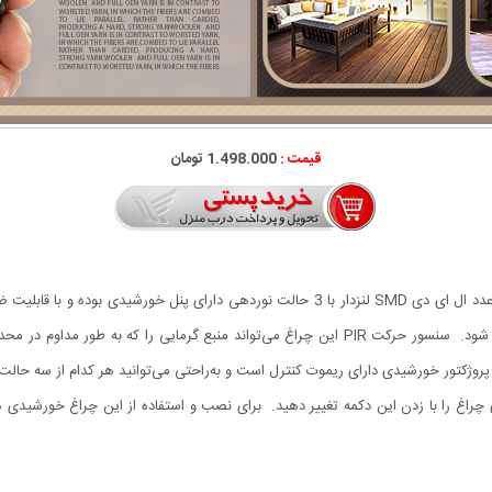
قیمت :
1.498.000 تومان
چراغ خورشیدی دیواری سنسوردار Super Bright دارای 180 عدد ال ای دی SMD لنز‌دار با 3 حالت
نور محیطی (فتوسل) بوده و در شب به طور خودکار روشن می شود. سنسور حرکت PIR این چراغ می‌توا
روژکتور خورشیدی دارای ریموت کنترل است و به‌راحتی می‌توانید هر کدام از سه حال
راغ را با زدن این دکمه تغییر دهید. برای نصب و استفاده از این چراغ خورشیدی هی