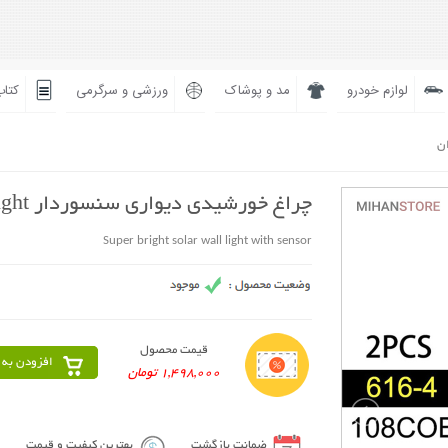
لوازم خودرو
مد و پوشاک
ورزشی و سرگرمی
کتاب
ان
چراغ خورشیدی دیواری سنسوردار Super Bright
Super bright solar wall light with sensor
قیمت محصول
افزودن به 
1,498,000 تومان
ضمانت بازگشت
بهترین کیفیت و قیمت